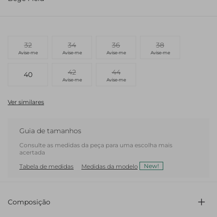
32
34
36
38
Avise-me
Avise-me
Avise-me
Avise-me
42
44
40
Avise-me
Avise-me
Ver similares
Guia de tamanhos
Consulte as medidas da peça para uma escolha mais
acertada
New!
Tabela de medidas
Medidas da modelo
Composição