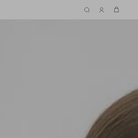
ERIE
LINGERIE
ACESSÓRIOS
ACESSÓRIOS
LINHAS |
LINHA |
TECIDO
TECIDO
TOPS
CASA
CINTOS
ALFAIATARIA
ALFAIATARIA
INHAS
CALCINHA
CINTOS
LENÇOS
CASHMERE
CASHMERE
LENÇOS
SAPATOS
COURO
COURO
SAPATOS
FLUIDO
FLUIDO
JEANS
JEANS
MALHA
MALHA