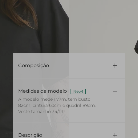
Composição
100% Algodão
Medidas da modelo
New!
A modelo mede 1,77m, tem busto
82cm, cintura 60cm e quadril 89cm.
Veste tamanho 34/PP
Descrição