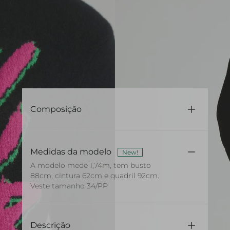
Composição
70% Lã 30% Cashmere
Medidas da modelo
New!
A modelo mede 1,74m, tem busto
88cm, cintura 62cm e quadril 92cm.
Veste tamanho 34/PP
Descrição