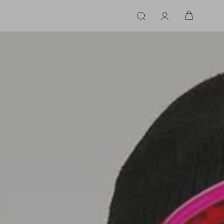
ERIE
LINGERIE
ACESSÓRIOS
ACESSÓRIOS
LINHAS |
LINHA |
TECIDO
TECIDO
TOPS
CASA
CINTOS
ALFAIATARIA
ALFAIATARIA
INHAS
CALCINHA
CINTOS
LENÇOS
CASHMERE
CASHMERE
LENÇOS
SAPATOS
COURO
COURO
SAPATOS
FLUIDO
FLUIDO
JEANS
JEANS
MALHA
MALHA