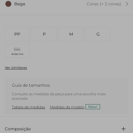
Bege
Cores
(+
2
cor
es
)
PP
P
M
G
GG
Avise-me
Ver similares
Guia de tamanhos
Consulte as medidas da peça para uma escolha mais
acertada
New!
Tabela de medidas
Medidas da modelo
Composição