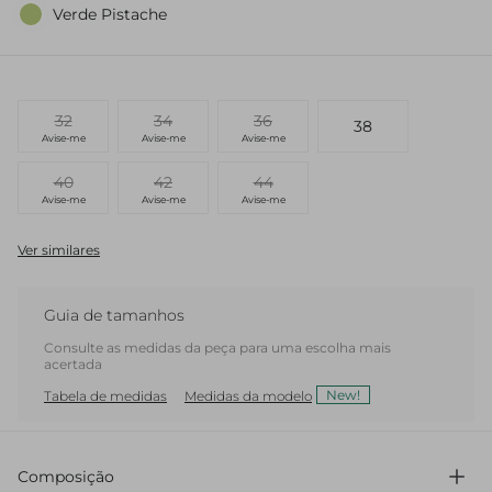
Verde Pistache
32
34
36
38
Avise-me
Avise-me
Avise-me
40
42
44
Avise-me
Avise-me
Avise-me
Ver similares
Guia de tamanhos
Consulte as medidas da peça para uma escolha mais
acertada
New!
Tabela de medidas
Medidas da modelo
Composição