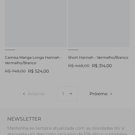
Camisa Manga Longa Hannah -
Short Hannah - Vermelho/Branco
Vermelho/Branco
R$ 448,00
R$ 314,00
R$ 748,00
R$ 524,00
Anterior
Próximo
NEWSLETTER
Mantenha-se sempre atualizada com as novidades NV e
aproveite um desconto exclusivo de 10% em sua primeira