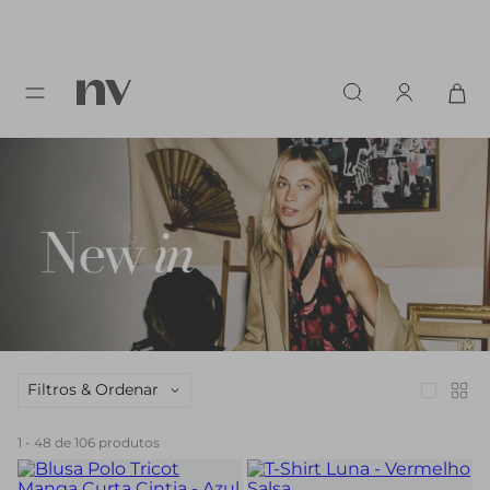
Filtros & Ordenar
1
-
48
de
106
produtos