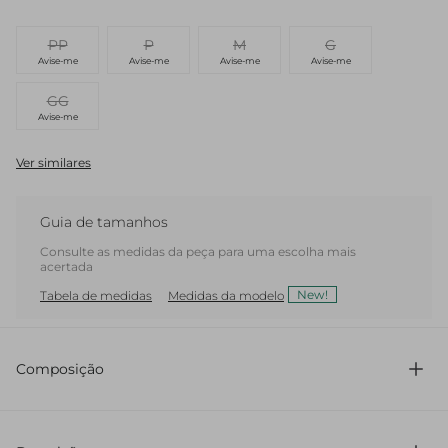
PP
P
M
G
Avise-me
Avise-me
Avise-me
Avise-me
GG
Avise-me
Ver similares
Guia de tamanhos
Consulte as medidas da peça para uma escolha mais
acertada
New!
Tabela de medidas
Medidas da modelo
Composição
100% Viscose