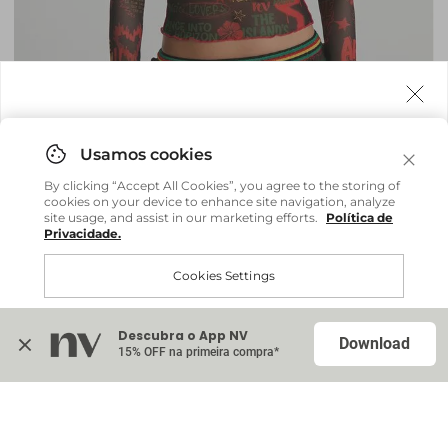
Agora fazemos entrega internacional!
Você pode comprar facilmente e receber diretamente
By clicking “Accept All Cookies”, you agree to the storing of
em sua casa, não importa onde você estiver.
cookies on your device to enhance site navigation, analyze
site usage, and assist in our marketing efforts.
Política de
Privacidade.
Comprar no site internacional
Brasil
Cookies Settings
Blusa Groove - Est. Groove
R$ 227,20
R$ 568,00
Continuar no Brasil
Internacional
ou até
6
x
R$ 37,86
sem juros
Descubra o App NV
Accept All Cookies
Download
15% OFF na primeira compra*
Na sacola (
0
)
Vestido Leila - Est Stone
Indisponível
R$ 599,00
R$ 1.198,00