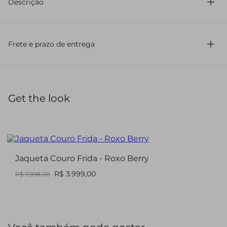
Descrição
Confeccionado em malha
Modelagem slim
Frete e prazo de entrega
Comprimento regular
Estampa animal print
Possui manga curta
Gola careca
Barra assimétrica
Get the look
O vestido Leila traz uma proposta contemporânea com
estampa animal print e modelagem slim que valoriza a
silhueta. Confeccionado em malha, possui caimento
confortável e barra assimétrica, adicionando movimento e
informação de moda ao visual. Ideal para composições
Jaqueta Couro Frida - Roxo Berry
urbanas e produções cheias de atitude.
R$ 3.999,00
R$ 7.998,00