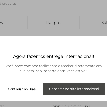
w In
Roupas
Sa
m
Looks em primeira
Condições especiais
Devolução
mão
Parcelamento em até

Comprou pelo 
Agora fazemos entrega internacional!
6x sem juros
algum motivo 
exclusiva de 
Alguns dos nossos looks

devolver? 

mato de caixa

são liberados primeiramente

É só acessar no
Você pode comprar facilmente e receber diretamente em
Brasil
ecorativo
para clientes especiais como 
até uma loja o
você no nosso site
sua casa, não importa onde você estiver.
Internacional
Comprar no site internacional
Continuar no Brasil
TA
PRECISA DE AJUDA