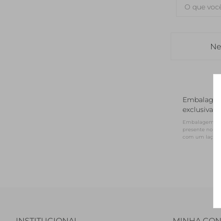
Ne
Embalage
exclusiva
Embalagem NV 
presente no for
com um laço d
INSTITUCIONAL
MINHA CON