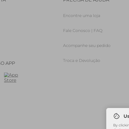
Encontre uma loja
Fale Conosco | FAQ
Acompanhe seu pedido
Troca e Devolução
SO APP
By clicki