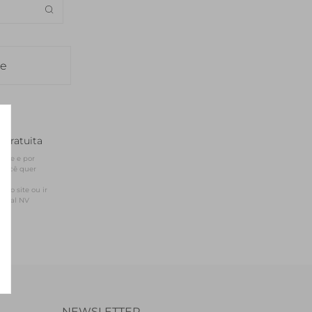
SEDA
SEDA
TRICOT
TRICOT
le
 gratuita
site e por 
você quer 
sso site ou ir 
ficial NV
NEWSLETTER