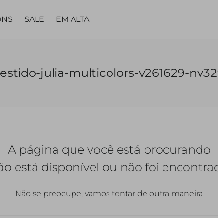
ONS
SALE
EM ALTA
MA
PARTES DE
PARTES DE
PEÇA
PEÇA ÚNICA
LING
estido-julia-multicolors-v261629-nv3
BAIXO
BAIXO
ÚNICA
TAS
VESTIDOS
TOPS
CALÇAS
CALÇAS
VESTIDOS
MACACÃO |
CALC
JARDINEIRAS
SAIAS
SAIAS
MACACÃO
A página que você está procurando
SHORTS
SHORTS |
BERMUDAS
QUETAS
ão está disponível ou não foi encontra
Não se preocupe, vamos tentar de outra maneira