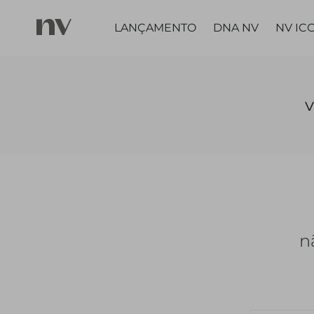
LANÇAMENTO
DNA NV
NV IC
DROPS
SHOP BY
DROPS
PARTES DE CIMA
PARTE DE CI
SIZE
v
VOYAGE
NBA
BLUSAS | REGATAS
BLUSAS | REGA
SUMMER
P/PP
VOYAGE
BODY
BODY
NV WORLD CUP
WINTER
M
CAMISAS
CAMISAS
G/GG
CASACOS | JAQUETAS |
CASACOS | JA
n
BLAZERS
| BLAZERS
32/34
T-SHIRT
T-SHIRT
36/38
TRENCH COATS
40/42/44