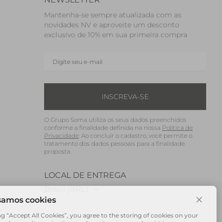
Mantenha-se sempre atualizada com as
novidades NV e aproveite um desconto
exclusivo de 10% em sua primeira compra
INSCREVA-SE
O Grupo Soma utiliza os seus dados preenchidos
conforme a finalidade definida na nossa
Política de
Privacidade
. Ao concluir o cadastro, você permite o
tratamento dos dados pessoais para a finalidade
proposta.
LOCAL DE ENTREGA
Brasil (BRL)
ng “Accept All Cookies”, you agree to the storing of cookies on your