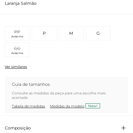
Laranja Salmão
PP
P
M
G
Avise-me
GG
Avise-me
Ver similares
Guia de tamanhos
Consulte as medidas da peça para uma escolha mais
acertada
New!
Tabela de medidas
Medidas da modelo
Composição