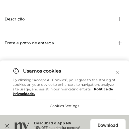
71% Acetato 29% Viscose
Descrição
Confeccionado em crepe de alfaiataria
Com modelagem slip
Frete e prazo de entrega
Comprimento curto
Sem estampa
Manga longa
Decote princesa
Fechamento posterior com zíper invisível
Você também pode gostar
Barra lenço
By clicking “Accept All Cookies”, you agree to the storing of
Com franzido
cookies on your device to enhance site navigation, analyze
site usage, and assist in our marketing efforts.
Política de
Privacidade.
Vestido curto com decote princesa e manga longa,
Brasil
Cookies Settings
Regata Tricot Cris - Laranja Folk
perfeito para ocasiões que pedem sofisticação. Em crepe
de alfaiataria, traz modelagem slip, barra lenço e franzido
R$ 299,20
R$ 748,00
que valoriza a peça. Uma peça atemporal para compor
Internacional
ou até
6
x
R$ 49,86
sem juros
Descubra o App NV
Accept All Cookies
Download
looks em diferentes ocasiões.
15% OFF na primeira compra*