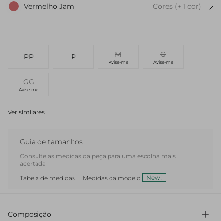
Vermelho Jam
Cores
(+
1
cor
)
M
G
PP
P
Avise-me
Avise-me
GG
Avise-me
Ver similares
Guia de tamanhos
Consulte as medidas da peça para uma escolha mais
acertada
New!
Tabela de medidas
Medidas da modelo
Composição