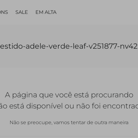
ONS
SALE
EM ALTA
MA
PARTES DE
PARTES DE
PEÇA
PEÇA ÚNICA
LING
estido-adele-verde-leaf-v251877-nv4
BAIXO
BAIXO
ÚNICA
TAS
VESTIDOS
TOPS
CALÇAS
CALÇAS
VESTIDOS
MACACÃO |
CALC
JARDINEIRAS
SAIAS
SAIAS
MACACÃO
A página que você está procurando
SHORTS
SHORTS |
BERMUDAS
QUETAS
ão está disponível ou não foi encontra
Não se preocupe, vamos tentar de outra maneira