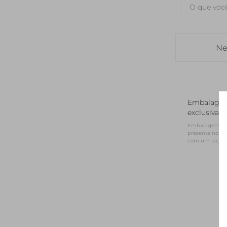
Ne
Embalage
exclusiva
Embalagem NV 
presente no for
com um laço d