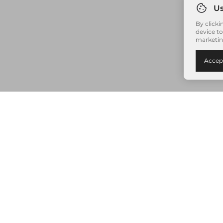
By clicki
device to
marketin
Accep
Nenhum item adicionado à sua sacola