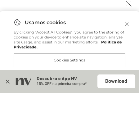
Agora fazemos entrega internacional!
Você pode comprar facilmente e receber diretamente
By clicking “Accept All Cookies”, you agree to the storing of
em sua casa, não importa onde você estiver.
cookies on your device to enhance site navigation, analyze
site usage, and assist in our marketing efforts.
Política de
Privacidade.
Comprar no site internacional
Cookies Settings
Continuar no Brasil
Descubra o App NV
Accept All Cookies
Download
15% OFF na primeira compra*
Na sacola (
0
)