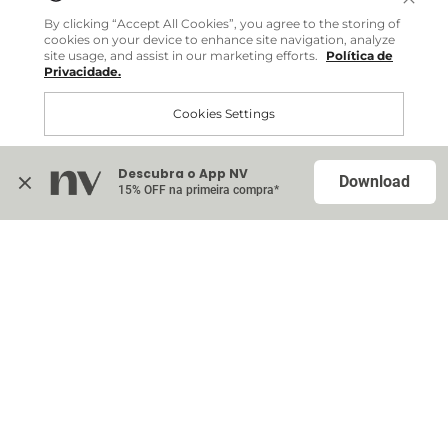
Você pode comprar facilmente e receber diretamente
By clicking “Accept All Cookies”, you agree to the storing of
em sua casa, não importa onde você estiver.
cookies on your device to enhance site navigation, analyze
site usage, and assist in our marketing efforts.
Política de
Privacidade.
Comprar no site internacional
Cookies Settings
Continuar no Brasil
Descubra o App NV
Accept All Cookies
Download
15% OFF na primeira compra*
Na sacola (
0
)
Nenhum item adicionado à sua sacola
Escolher itens