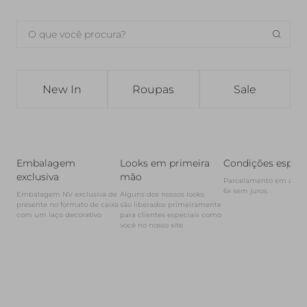
New In
Roupas
Sale
Embalagem
Looks em primeira
Condições especi
exclusiva
mão
Parcelamento em até

6x sem juros
Embalagem NV exclusiva de 
Alguns dos nossos looks

presente no formato de caixa

são liberados primeiramente

com um laço decorativo
para clientes especiais como 
você no nosso site