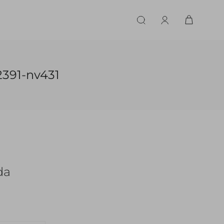
ERIE
LINGERIE
ACESSÓRIOS
ACESSÓRIOS
LINHAS |
LINHA |
2391-nv431
TECIDO
TECIDO
TOPS
CASA
CINTOS
ALFAIATARIA
ALFAIATARIA
INHAS
CALCINHA
CINTOS
LENÇOS
CASHMERE
CASHMERE
LENÇOS
SAPATOS
COURO
COURO
SAPATOS
da
FLUIDO
FLUIDO
JEANS
JEANS
MALHA
MALHA