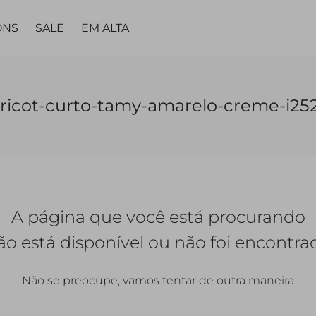
ONS
SALE
EM ALTA
MA
PARTES DE
PARTES DE
PEÇA
PEÇA ÚNICA
LING
tricot-curto-tamy-amarelo-creme-i25
BAIXO
BAIXO
ÚNICA
TAS
VESTIDOS
TOPS
CALÇAS
CALÇAS
VESTIDOS
MACACÃO |
CALC
JARDINEIRAS
SAIAS
SAIAS
MACACÃO
A página que você está procurando
SHORTS
SHORTS |
BERMUDAS
QUETAS
ão está disponível ou não foi encontra
Não se preocupe, vamos tentar de outra maneira