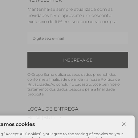
Mantenha-se sempre atualizada com as
novidades NV e aproveite um desconto
exclusivo de 10% em sua primeira compra
INSCREVA-SE
O Grupo Soma utiliza os seus dados preenchidos
conforme a finalidade definida na nossa
Política de
Privacidade
. Ao concluir o cadastro, você permite o
tratamento dos dados pessoais para a finalidade
proposta.
LOCAL DE ENTREGA
Brasil (BRL)
ng “Accept All Cookies”, you agree to the storing of cookies on your