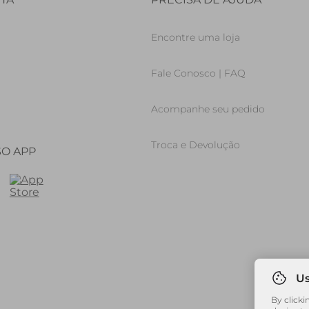
Encontre uma loja
Fale Conosco | FAQ
Acompanhe seu pedido
Troca e Devolução
SO APP
By clicki