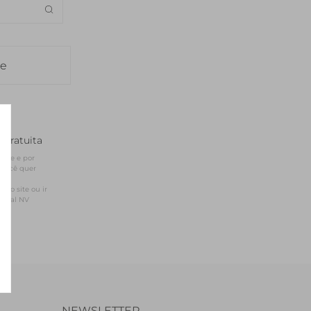
SEDA
SEDA
TRICOT
TRICOT
le
 gratuita
site e por 
você quer 
sso site ou ir 
ficial NV
NEWSLETTER