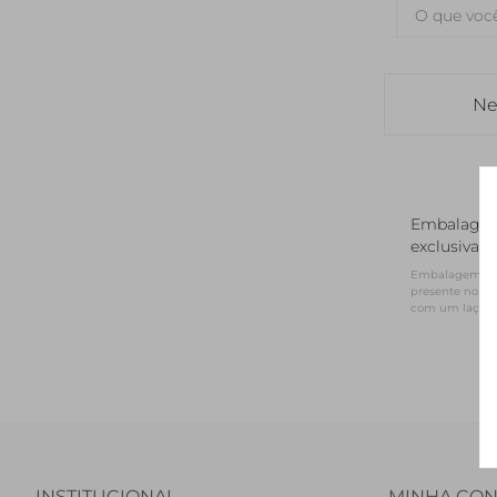
Ne
Embalage
exclusiva
Embalagem NV 
presente no for
com um laço d
INSTITUCIONAL
MINHA CON