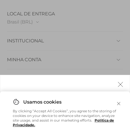
LOCAL DE ENTREGA
Brasil (BRL)
INSTITUCIONAL
Quem Somos
MINHA CONTA
Privacidade e Segurança
Meus Pedidos
PRECISA DE AJUDA
Trabalhe conosco
Minha Conta
Sustentabilidade
Agora fazemos entrega internacional!
Encontre uma loja
Trocar senha
FOLLOW US
BAIXE NOSSO APP
Você pode comprar facilmente e receber diretamente
Fale Conosco | FAQ
By clicking “Accept All Cookies”, you agree to the storing of
em sua casa, não importa onde você estiver.
cookies on your device to enhance site navigation, analyze
Acompanhe seu pedido
site usage, and assist in our marketing efforts.
Política de
Privacidade.