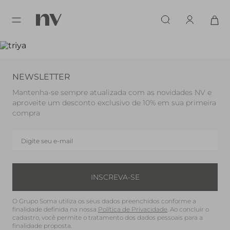
NEWSLETTER
Mantenha-se sempre atualizada com as novidades NV e
aproveite um desconto exclusivo de 10% em sua primeira
compra
INSCREVA-SE
O Grupo Soma utiliza os seus dados preenchidos conforme a
finalidade definida na nossa
Política de Privacidade
. Ao concluir o
cadastro, você permite o tratamento dos dados pessoais para a
finalidade proposta.