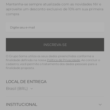
Mantenha-se sempre atualizada com as novidades NV e
aproveite um desconto exclusivo de 10% em sua primeira
compra
INSCREVA-SE
O Grupo Soma utiliza os seus dados preenchidos conforme a
finalidade definida na nossa
Política de Privacidade
. Ao concluir o
cadastro, você permite o tratamento dos dados pessoais para a
finalidade proposta.
LOCAL DE ENTREGA
Brasil (BRL)
INSTITUCIONAL