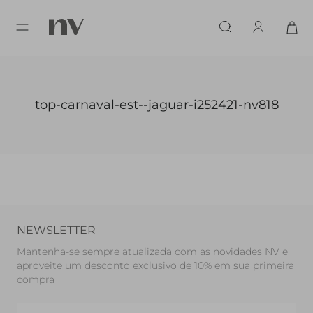
top-carnaval-est--jaguar-i252421-nv818
NEWSLETTER
Mantenha-se sempre atualizada com as novidades NV e
aproveite um desconto exclusivo de 10% em sua primeira
compra