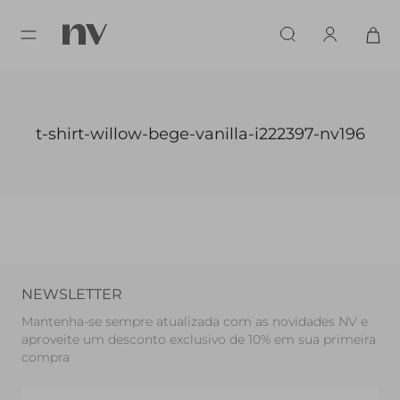
t-shirt-willow-bege-vanilla-i222397-nv196
NEWSLETTER
Mantenha-se sempre atualizada com as novidades NV e
aproveite um desconto exclusivo de 10% em sua primeira
compra