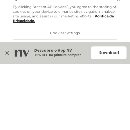
Você pode comprar facilmente e receber diretamente
By clicking “Accept All Cookies”, you agree to the storing of
em sua casa, não importa onde você estiver.
cookies on your device to enhance site navigation, analyze
site usage, and assist in our marketing efforts.
Política de
Privacidade.
Comprar no site internacional
Cookies Settings
Continuar no Brasil
Descubra o App NV
Accept All Cookies
Download
15% OFF na primeira compra*
Na sacola (
0
)
Nenhum item adicionado à sua sacola
Escolher itens