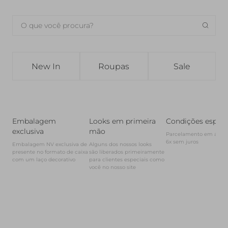
New In
Roupas
Sale
Embalagem
Looks em primeira
Condições especi
exclusiva
mão
Parcelamento em até

6x sem juros
Embalagem NV exclusiva de 
Alguns dos nossos looks

presente no formato de caixa

são liberados primeiramente

com um laço decorativo
para clientes especiais como 
você no nosso site