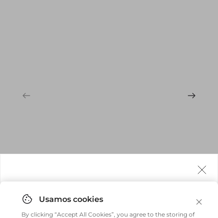
Agora fazemos entrega internacional!
Você pode comprar facilmente e receber diretamente
By clicking “Accept All Cookies”, you agree to the storing of
em sua casa, não importa onde você estiver.