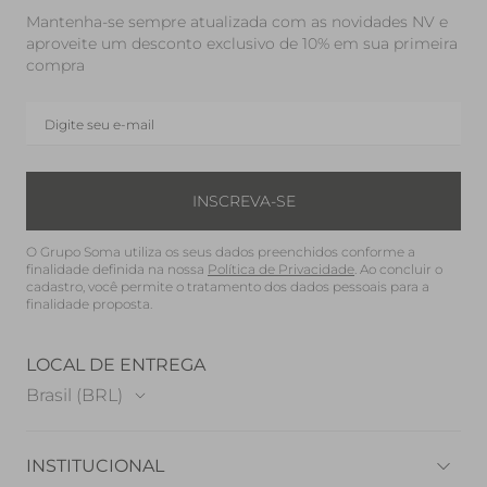
Mantenha-se sempre atualizada com as novidades NV e
aproveite um desconto exclusivo de 10% em sua primeira
compra
INSCREVA-SE
O Grupo Soma utiliza os seus dados preenchidos conforme a
finalidade definida na nossa
Política de Privacidade
. Ao concluir o
cadastro, você permite o tratamento dos dados pessoais para a
finalidade proposta.
LOCAL DE ENTREGA
Brasil (BRL)
INSTITUCIONAL