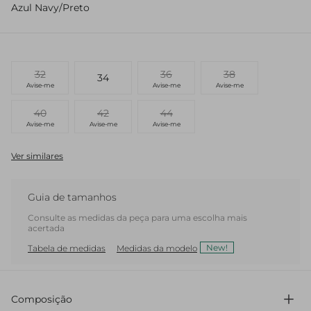
Azul Navy/Preto
32
36
38
34
Avise-me
Avise-me
Avise-me
40
42
44
Avise-me
Avise-me
Avise-me
Ver similares
Guia de tamanhos
Consulte as medidas da peça para uma escolha mais
acertada
New!
Tabela de medidas
Medidas da modelo
Composição