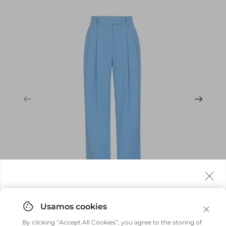
Agora fazemos entrega internacional!
Você pode comprar facilmente e receber diretamente
By clicking “Accept All Cookies”, you agree to the storing of
em sua casa, não importa onde você estiver.