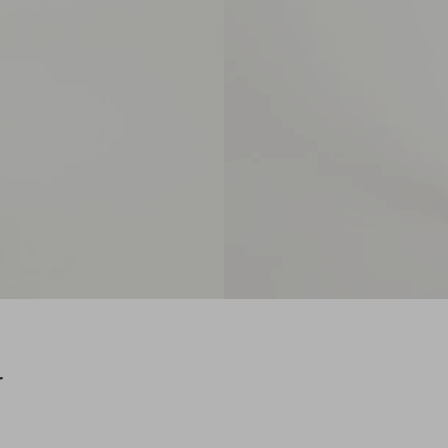
Sem estampa
Lavagem média
Fechamento frontal com botão de metal
e botão interno
Barra desfiada
Cós reto
Com bolsos frontais, bolso relógio e
bolsos posteriores
O short confeccionado em jeans apresenta
modelagem reta e cintura média. Com
lavagem média e barra desfiada, traz um visual
moderno e despojado. Possui fechamento
frontal com botão de metal e botão interno,
além de bolsos frontais e posteriores que
garantem praticidade ao look.
r