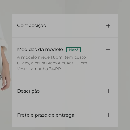
Composição
100% Algodão
Medidas da modelo
New!
A modelo mede 1,80m, tem busto
80cm, cintura 61cm e quadril 91cm.
Veste tamanho 34/PP
Descrição
Confeccionado em jeans
Com modelagem reta
Frete e prazo de entrega
Comprimento curto
Possui cintura média