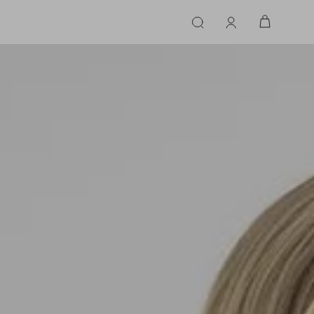
ERIE
LINGERIE
ACESSÓRIOS
ACESSÓRIOS
LINHAS |
LINHA |
TECIDO
TECIDO
TOPS
CASA
CINTOS
ALFAIATARIA
ALFAIATARIA
INHAS
CALCINHA
CINTOS
LENÇOS
CASHMERE
CASHMERE
LENÇOS
SAPATOS
COURO
COURO
SAPATOS
FLUIDO
FLUIDO
JEANS
JEANS
MALHA
MALHA