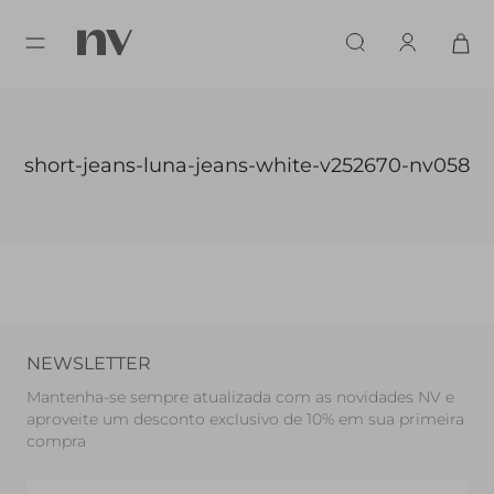
short-jeans-luna-jeans-white-v252670-nv058
NEWSLETTER
Mantenha-se sempre atualizada com as novidades NV e
aproveite um desconto exclusivo de 10% em sua primeira
compra