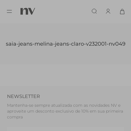
saia-jeans-melina-jeans-claro-v232001-nv049
NEWSLETTER
Mantenha-se sempre atualizada com as novidades NV e
aproveite um desconto exclusivo de 10% em sua primeira
compra