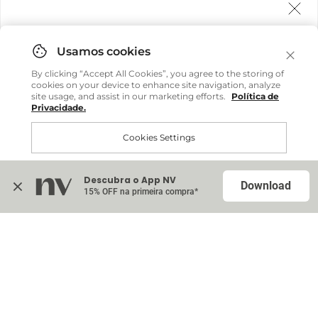
Agora fazemos entrega internacional!
Você pode comprar facilmente e receber diretamente
By clicking “Accept All Cookies”, you agree to the storing of
em sua casa, não importa onde você estiver.
cookies on your device to enhance site navigation, analyze
site usage, and assist in our marketing efforts.
Política de
Privacidade.
Comprar no site internacional
Cookies Settings
Continuar no Brasil
Descubra o App NV
Accept All Cookies
Download
15% OFF na primeira compra*
Na sacola (
0
)