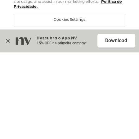
site usage, and assist in our marketing efforts.
Política de
Privacidade.
Comprar no site internacional
Cookies Settings
Continuar no Brasil
Descubra o App NV
Accept All Cookies
Download
15% OFF na primeira compra*
Na sacola (
0
)
Nenhum item adicionado à sua sacola
Escolher itens