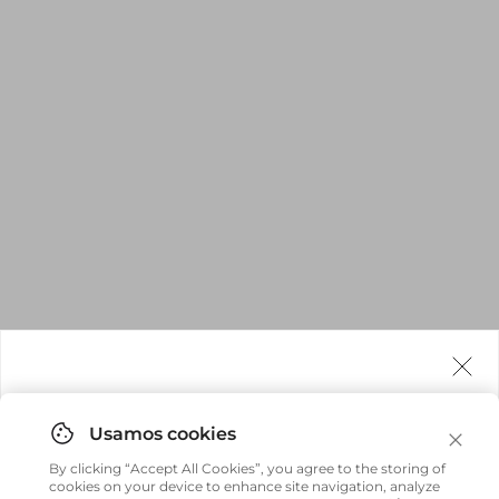
Agora fazemos entrega internacional!
Você pode comprar facilmente e receber diretamente
By clicking “Accept All Cookies”, you agree to the storing of
em sua casa, não importa onde você estiver.
cookies on your device to enhance site navigation, analyze