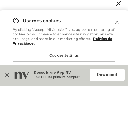
Agora fazemos entrega internacional!
Você pode comprar facilmente e receber diretamente
By clicking “Accept All Cookies”, you agree to the storing of
em sua casa, não importa onde você estiver.
cookies on your device to enhance site navigation, analyze
site usage, and assist in our marketing efforts.
Política de
Privacidade.
Comprar no site internacional
Cookies Settings
Continuar no Brasil
Descubra o App NV
Accept All Cookies
Download
15% OFF na primeira compra*
Na sacola (
0
)