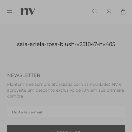
saia-ariela-rosa-blush-v251847-nv485
NEWSLETTER
Mantenha-se sempre atualizada com as novidades NV e
aproveite um desconto exclusivo de 10% em sua primeira
compra