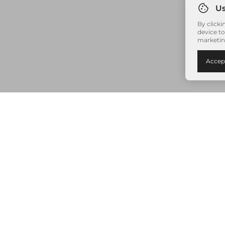
By clicki
device to
marketin
Accep
Nenhum item adicionado à sua sacola