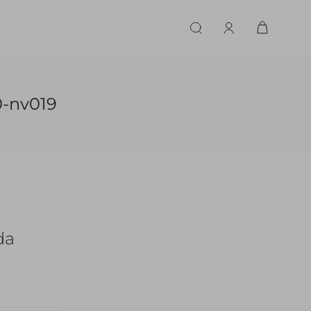
ERIE
LINGERIE
ACESSÓRIOS
ACESSÓRIOS
LINHAS |
LINHA |
0-nv019
TECIDO
TECIDO
TOPS
CASA
CINTOS
ALFAIATARIA
ALFAIATARIA
INHAS
CALCINHA
CINTOS
LENÇOS
CASHMERE
CASHMERE
LENÇOS
SAPATOS
COURO
COURO
SAPATOS
da
FLUIDO
FLUIDO
JEANS
JEANS
MALHA
MALHA