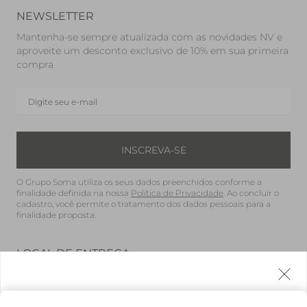
NEWSLETTER
Mantenha-se sempre atualizada com as novidades NV e
aproveite um desconto exclusivo de 10% em sua primeira
compra
INSCREVA-SE
O Grupo Soma utiliza os seus dados preenchidos conforme a
finalidade definida na nossa
Política de Privacidade
. Ao concluir o
cadastro, você permite o tratamento dos dados pessoais para a
finalidade proposta.
LOCAL DE ENTREGA
Brasil (BRL)
Agora fazemos entrega internacional!