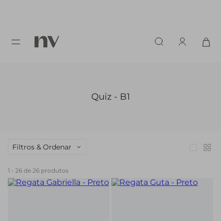
Quiz - B1
Filtros & Ordenar
1
-
26
de
26
produtos