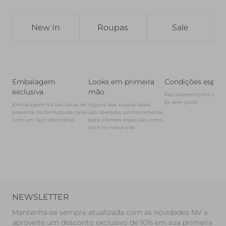
New In
Roupas
Sale
Embalagem
Looks em primeira
Condições especi
exclusiva
mão
Parcelamento em até

6x sem juros
Embalagem NV exclusiva de 
Alguns dos nossos looks

presente no formato de caixa

são liberados primeiramente

com um laço decorativo
para clientes especiais como 
você no nosso site
NEWSLETTER
Mantenha-se sempre atualizada com as novidades NV e
aproveite um desconto exclusivo de 10% em sua primeira