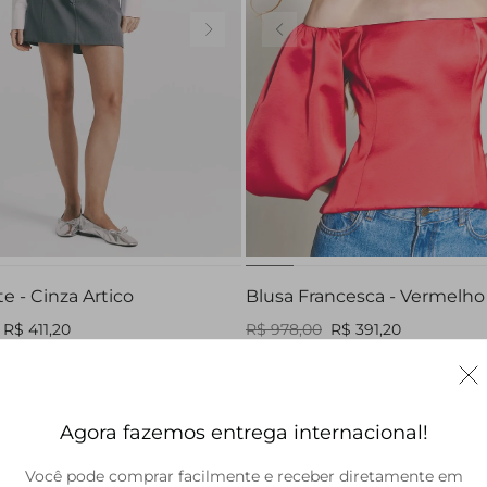
34
36
38
40
PP
te - Cinza Artico
Blusa Francesca - Vermelho
R$ 411,20
R$ 978,00
R$ 391,20
Agora fazemos entrega internacional!
Você pode comprar facilmente e receber diretamente em