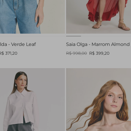
P
38
40
42
lda - Verde Leaf
Saia Olga - Marrom Almond
R$ 371,20
R$ 998,00
R$ 399,20