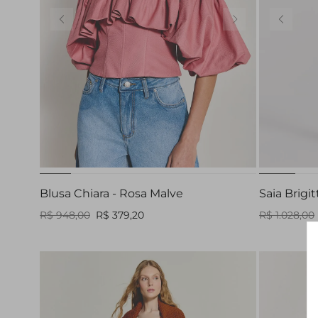
PP
P
M
Blusa Chiara - Rosa Malve
Saia Brigit
R$ 948,00
R$ 379,20
R$ 1.028,00