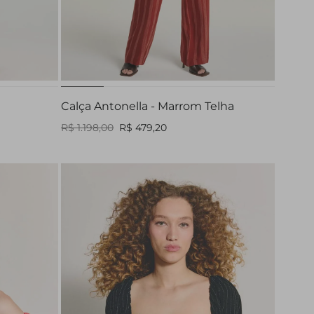
36
38
40
42
Calça Antonella - Marrom Telha
R$ 1.198,00
R$ 479,20