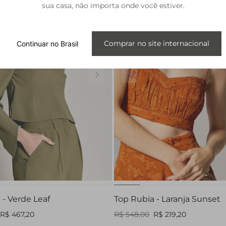
sua casa, não importa onde você estiver.
Comprar no site internacional
Continuar no Brasil
PP
PP
P
 - Verde Leaf
Top Rubia - Laranja Sunset
R$ 467,20
R$ 548,00
R$ 219,20