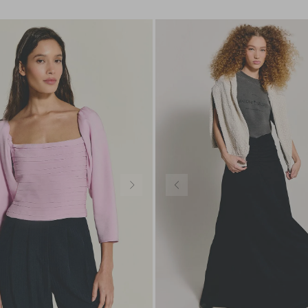
PP
P
M
34