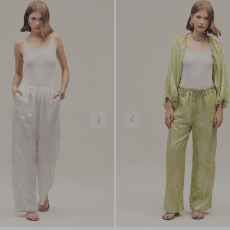
38
40
42
36