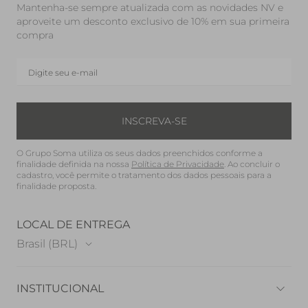
Mantenha-se sempre atualizada com as novidades NV e
aproveite um desconto exclusivo de 10% em sua primeira
compra
INSCREVA-SE
O Grupo Soma utiliza os seus dados preenchidos conforme a
finalidade definida na nossa
Política de Privacidade
. Ao concluir o
cadastro, você permite o tratamento dos dados pessoais para a
finalidade proposta.
LOCAL DE ENTREGA
Brasil (BRL)
INSTITUCIONAL