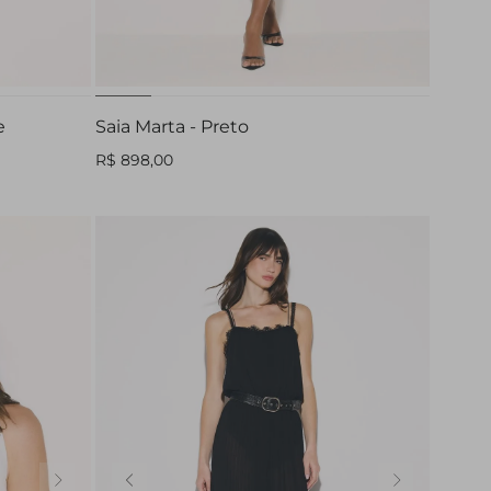
GG
44
e
Saia Marta - Preto
R$ 898,00