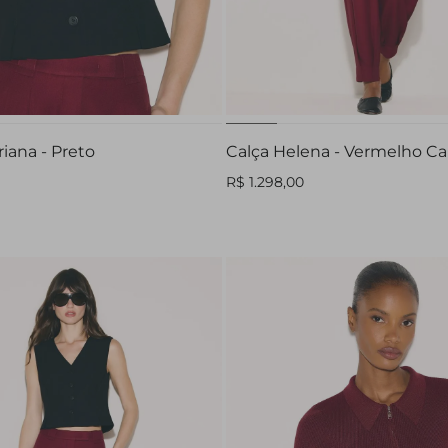
32
34
36
38
40
P
M
G
GG
44
iana - Preto
Calça Helena - Vermelho C
R$ 1.298,00