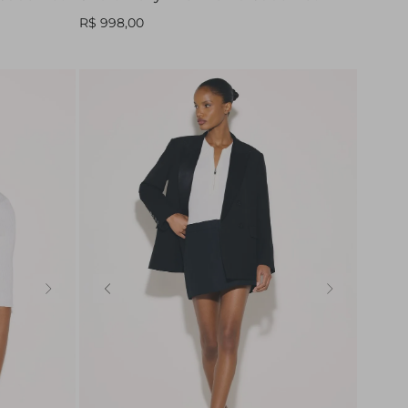
R$ 998,00
32
34
36
38
40
42