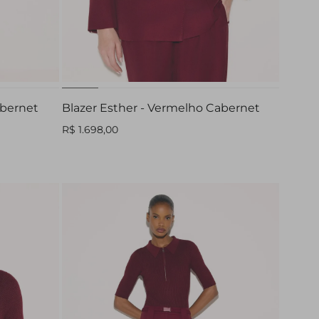
42
PP
P
M
G
GG
abernet
Blazer Esther - Vermelho Cabernet
R$ 1.698,00