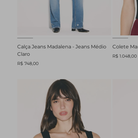
32
34
36
38
40
42
44
PP
Calça Jeans Madalena - Jeans Médio
Colete Mar
Claro
R$ 1.048,00
R$ 748,00