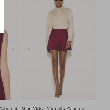
32
34
36
38
40
42
GG
44
 Cabernet
Short Vicky - Vermelho Cabernet