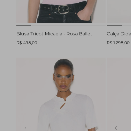
PP
P
M
G
GG
Blusa Tricot Micaela - Rosa Ballet
Calça Did
R$ 498,00
R$ 1.298,00