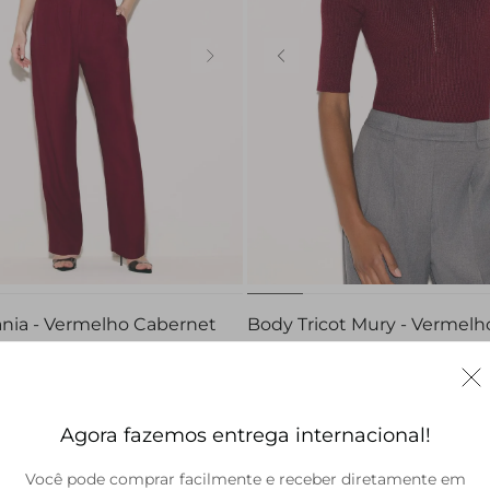
34
36
38
40
42
44
PP
P
M
G
ania - Vermelho Cabernet
Body Tricot Mury - Vermelh
Cabernet
R$ 648,00
Agora fazemos entrega internacional!
Você pode comprar facilmente e receber diretamente em