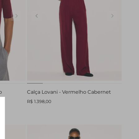
32
34
36
38
40
42
GG
44
o
Calça Lovani - Vermelho Cabernet
R$ 1.398,00