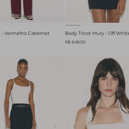
44
PP
P
M
G
a - Vermelho Cabernet
Body Tricot Mury - Off Whit
R$ 648,00