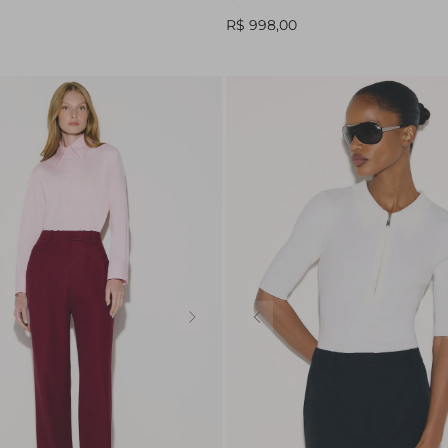
R$ 998,00
34
36
38
40
42