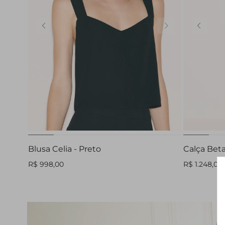
32
PP
P
M
G
GG
Blusa Celia - Preto
Calça Bet
R$ 998,00
R$ 1.248,00