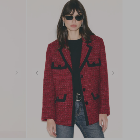
SEDA
SEDA
TRICOT
TRICOT
42
PP
P
M
G
GG