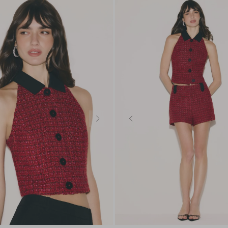
32
34
36
38
40
P
M
G
GG
44