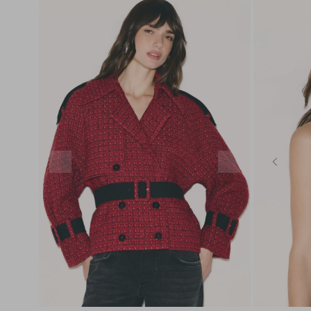
PP
P
M
G
GG
PP