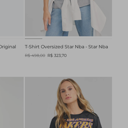
PP
P
M
G
riginal
T-Shirt Oversized Star Nba - Star Nba
R$ 498,00
R$ 323,70