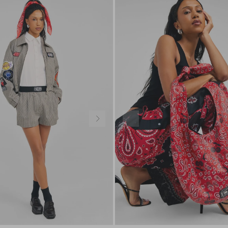
34
36
38
40
42
44
U