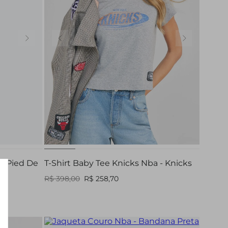
PP
P
M
G
ez Pied De
T-Shirt Baby Tee Knicks Nba - Knicks
R$ 398,00
R$ 258,70