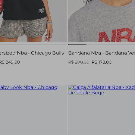
PP
P
U
ersized Nba - Chicago Bulls
Bandana Nba - Bandana Ve
R$ 249,00
R$ 298,00
R$ 178,80