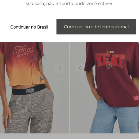
sua casa, não importa onde você estiver.
Comprar no site internacional
Continuar no Brasil
PP
P
M
G
P
M
G