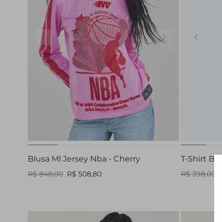
PP
P
M
G
Blusa Ml Jersey Nba - Cherry
T-Shirt Ba
R$ 848,00
R$ 508,80
R$ 398,00