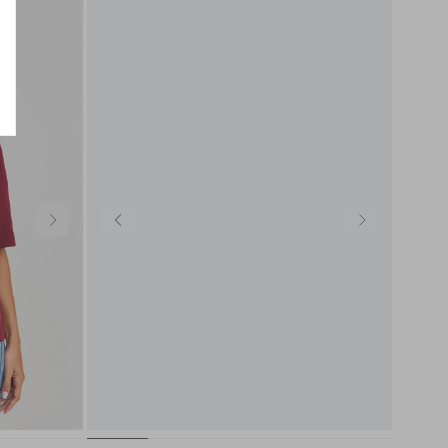
PP
P
M
G