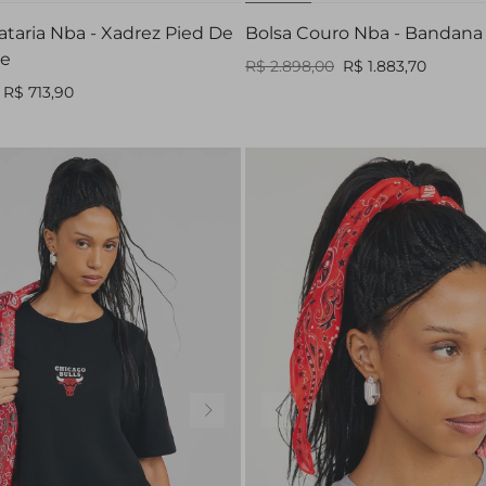
iataria Nba - Xadrez Pied De
Bolsa Couro Nba - Bandana
ge
R$ 2.898,00
R$ 1.883,70
R$ 713,90