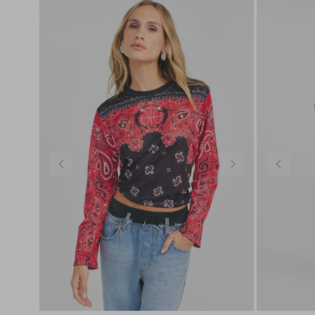
32
PP
P
M
G