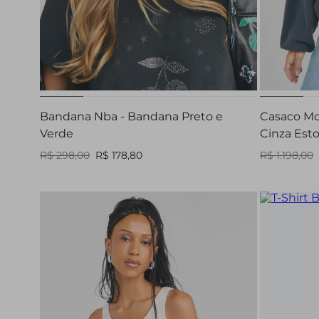
U
Bandana Nba - Bandana Preto e
Casaco Mo
Verde
Cinza Est
R$ 298,00
R$ 178,80
R$ 1.198,00