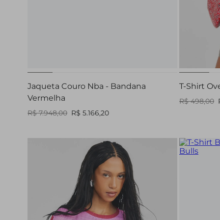
PP
P
G
Jaqueta Couro Nba - Bandana
T-Shirt Ov
Vermelha
R$ 498,00
R$ 7.948,00
R$ 5.166,20