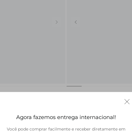
PP
34
36
38
40
by Look Nba - Chicago Bulls
Calça Alfaiataria Nba - Xadr
Poule Bege
R$ 278,60
R$ 1.498,00
R$ 973,70
Agora fazemos entrega internacional!
Você pode comprar facilmente e receber diretamente em