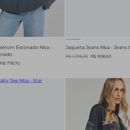
PP
P
G
PP
P
M
letom Estonado Nba -
Jaqueta Jeans Nba - Jeans O
onado
R$ 1.298,00
R$ 908,60
R$ 778,70