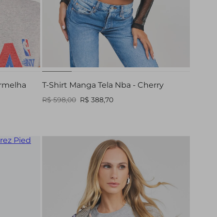
PP
P
M
G
rmelha
T-Shirt Manga Tela Nba - Cherry
R$ 598,00
R$ 388,70