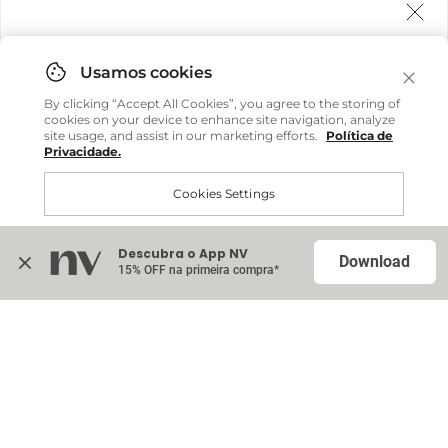
Agora fazemos entrega internacional!
Você pode comprar facilmente e receber diretamente
By clicking “Accept All Cookies”, you agree to the storing of
em sua casa, não importa onde você estiver.
cookies on your device to enhance site navigation, analyze
site usage, and assist in our marketing efforts.
Política de
Privacidade.
Comprar no site internacional
Cookies Settings
Continuar no Brasil
Descubra o App NV
Accept All Cookies
Download
15% OFF na primeira compra*
Na sacola (
0
)