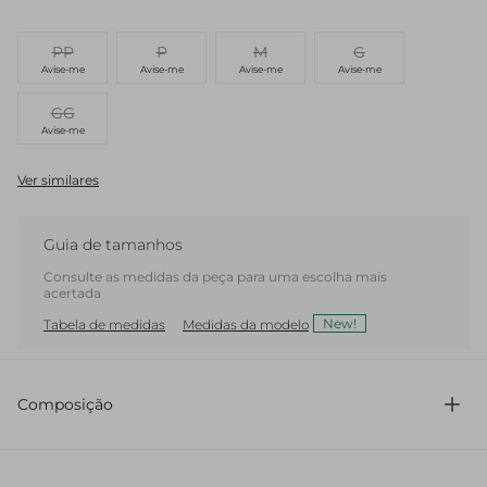
PP
P
M
G
Avise-me
Avise-me
Avise-me
Avise-me
GG
Avise-me
Ver similares
Guia de tamanhos
Consulte as medidas da peça para uma escolha mais
acertada
New!
Tabela de medidas
Medidas da modelo
Composição
94% Poliéster 6% Elastano