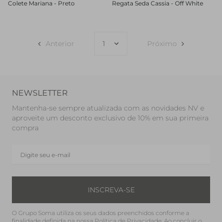
Colete Mariana - Preto
Regata Seda Cassia - Off White
Anterior
Próximo
NEWSLETTER
Mantenha-se sempre atualizada com as novidades NV e
aproveite um desconto exclusivo de 10% em sua primeira
compra
INSCREVA-SE
O Grupo Soma utiliza os seus dados preenchidos conforme a
finalidade definida na nossa
Política de Privacidade
. Ao concluir o