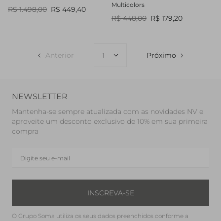
Multicolors
R$ 1.498,00
R$ 449,40
R$ 448,00
R$ 179,20
Anterior
Próximo
NEWSLETTER
Mantenha-se sempre atualizada com as novidades NV e
aproveite um desconto exclusivo de 10% em sua primeira
compra
INSCREVA-SE
O Grupo Soma utiliza os seus dados preenchidos conforme a