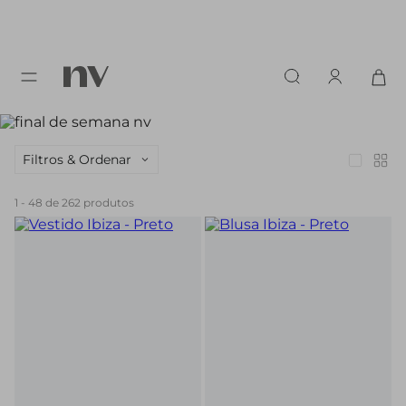
Filtros & Ordenar
1
-
48
de
262
produtos