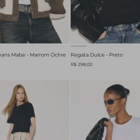
M
G
PP
P
M
G
eans Mabe - Marrom Ochre
Regata Dulce - Preto
R$ 298,00