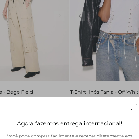
34
40
42
44
G
a - Bege Field
T-Shirt Ilhós Tania - Off Whi
R$ 448,00
Agora fazemos entrega internacional!
Você pode comprar facilmente e receber diretamente em