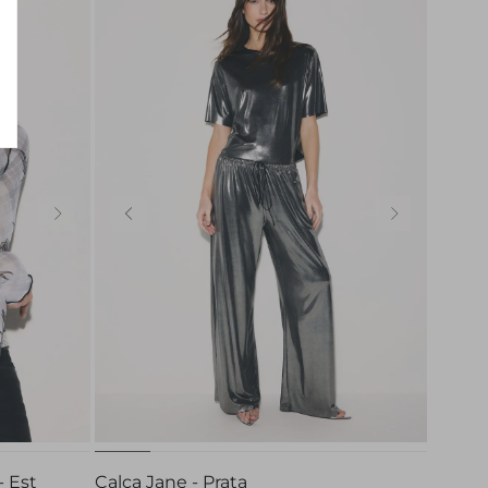
PP
P
M
G
- Est
Calça Jane - Prata