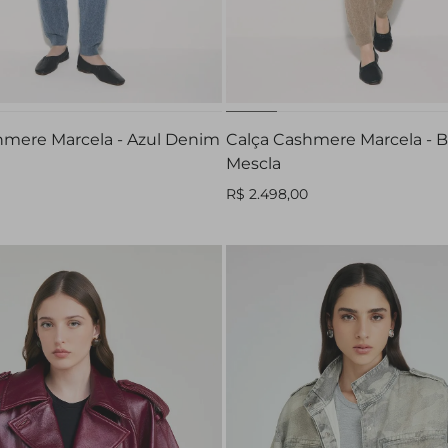
PP
P
M
G
PP
P
M
G
hmere Marcela - Azul Denim
Calça Cashmere Marcela - 
Mescla
R$ 2.498,00