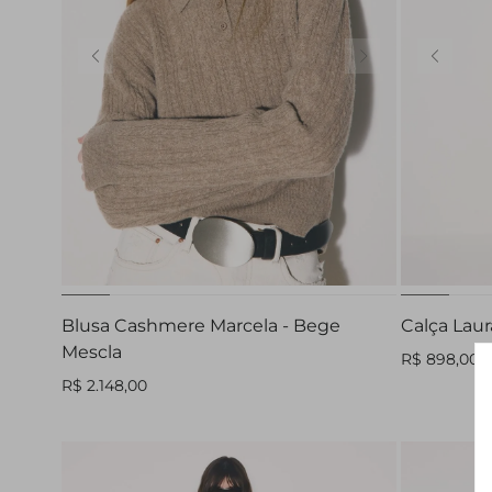
PP
P
M
G
32
Blusa Cashmere Marcela - Bege
Calça Laur
Mescla
R$ 898,00
R$ 2.148,00