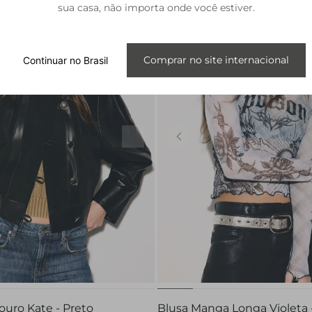
sua casa, não importa onde você estiver.
Comprar no site internacional
Continuar no Brasil
PP
P
M
G
PP
P
M
G
ouro Kate - Preto
Blusa Manga Longa Violeta 