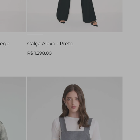
32
34
36
42
Bege
Calça Alexa - Preto
R$ 1.298,00