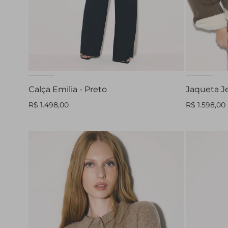
32
34
36
38
40
42
44
Calça Emilia - Preto
Jaqueta J
R$ 1.498,00
R$ 1.598,00