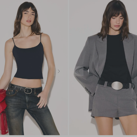
PP
P
M
G
PP
P
M
G