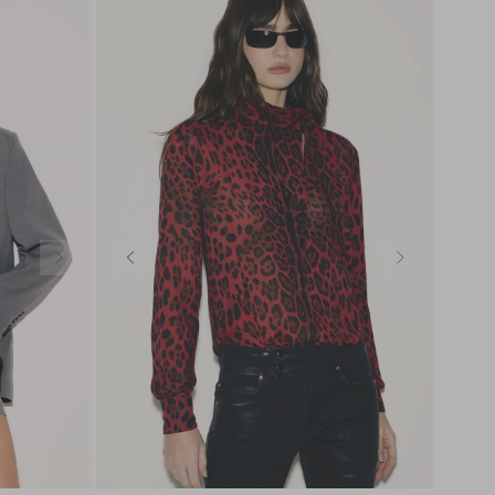
SEDA
SEDA
TRICOT
TRICOT
PP
P
M