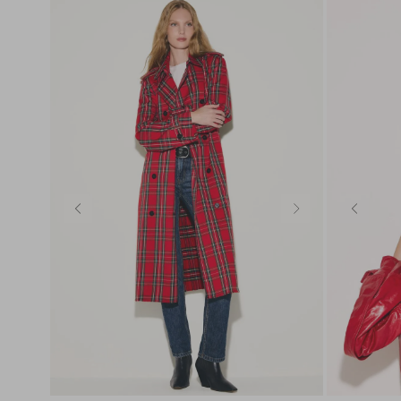
PP
P
M
G