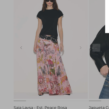
32
42
Saia Laysa - Est. Peace Rosa
Jaqueta C