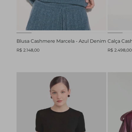
PP
P
M
G
Blusa Cashmere Marcela - Azul Denim
Calça Cas
R$ 2.148,00
R$ 2.498,00