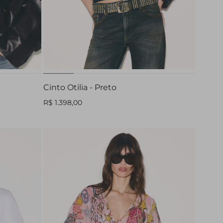
PP
P
M
G
Cinto Otilia - Preto
R$ 1.398,00