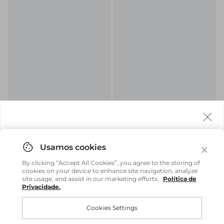
Calça Folia - Est. Bandana Red
T-Shirt Bandana Lover Club - Est.
Agora fazemos entrega internacional!
Bandana Red
R$ 598,00
R$ 239,20
R$ 348,00
R$ 139,20
Você pode comprar facilmente e receber diretamente
By clicking “Accept All Cookies”, you agree to the storing of
em sua casa, não importa onde você estiver.
cookies on your device to enhance site navigation, analyze
site usage, and assist in our marketing efforts.
Política de
Privacidade.
Anterior
Próximo
Comprar no site internacional
Brasil
Cookies Settings