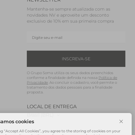
Mantenha-se sempre atualizada com as
novidades NV e aproveite um desconto
exclusivo de 10% em sua primeira compra
INSCREVA-SE
O Grupo Soma utiliza os seus dados preenchidos
conforme a finalidade definida na nossa
Política de
Privacidade
. Ao concluir o cadastro, você permite o
tratamento dos dados pessoais para a finalidade
proposta.
LOCAL DE ENTREGA
Brasil (BRL)
ng “Accept All Cookies”, you agree to the storing of cookies on your