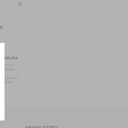
SEDA
SEDA
TRICOT
TRICOT
le
 gratuita
site e por 
você quer 
sso site ou ir 
ficial NV
NEWSLETTER