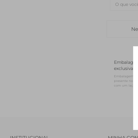
Ne
Embalage
exclusiva
Embalagem NV 
presente no for
com um laço d
INSTITUCIONAL
MINHA CON