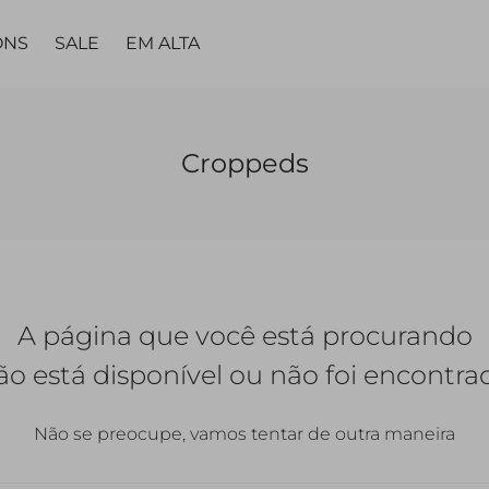
ONS
SALE
EM ALTA
MA
PARTES DE
PARTES DE
PEÇA
PEÇA ÚNICA
LING
BAIXO
BAIXO
Croppeds
ÚNICA
TAS
VESTIDOS
TOPS
CALÇAS
CALÇAS
VESTIDOS
MACACÃO |
CALC
JARDINEIRAS
SAIAS
SAIAS
MACACÃO
A página que você está procurando
SHORTS
SHORTS |
BERMUDAS
QUETAS
ão está disponível ou não foi encontra
Não se preocupe, vamos tentar de outra maneira