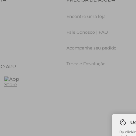
Encontre uma loja
Fale Conosco | FAQ
Acompanhe seu pedido
Troca e Devolução
SO APP
By clicki