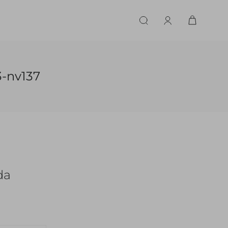
ERIE
LINGERIE
ACESSÓRIOS
ACESSÓRIOS
LINHAS |
LINHA |
3-nv137
TECIDO
TECIDO
TOPS
CASA
CINTOS
ALFAIATARIA
ALFAIATARIA
INHAS
CALCINHA
CINTOS
LENÇOS
CASHMERE
CASHMERE
LENÇOS
SAPATOS
COURO
COURO
SAPATOS
da
FLUIDO
FLUIDO
JEANS
JEANS
MALHA
MALHA