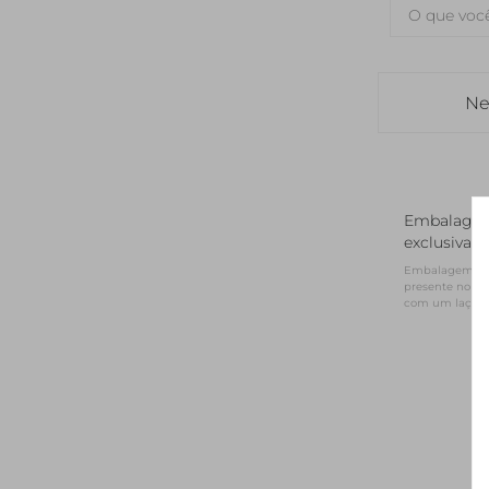
Ne
Embalage
exclusiva
Embalagem NV 
presente no for
com um laço d