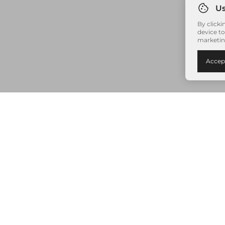
By clicki
device to
marketin
Accep
Nenhum item adicionado à sua sacola