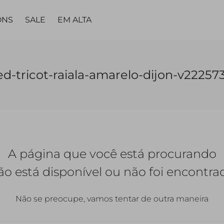
ONS
SALE
EM ALTA
MA
PARTES DE
PARTES DE
PEÇA
PEÇA ÚNICA
LING
d-tricot-raiala-amarelo-dijon-v22257
BAIXO
BAIXO
ÚNICA
TAS
VESTIDOS
TOPS
CALÇAS
CALÇAS
VESTIDOS
MACACÃO |
CALC
JARDINEIRAS
SAIAS
SAIAS
MACACÃO
A página que você está procurando
SHORTS
SHORTS |
BERMUDAS
QUETAS
ão está disponível ou não foi encontra
Não se preocupe, vamos tentar de outra maneira