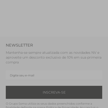
NEWSLETTER
Mantenha-se sempre atualizada com as novidades NV e
aproveite um desconto exclusivo de 10% em sua primeira
compra
INSCREVA-SE
O Grupo Soma utiliza os seus dados preenchidos conforme a
finalidade definida na nossa
Política de Privacidade
. Ao concluir o