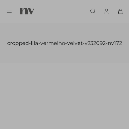
cropped-lila-vermelho-velvet-v232092-nv172