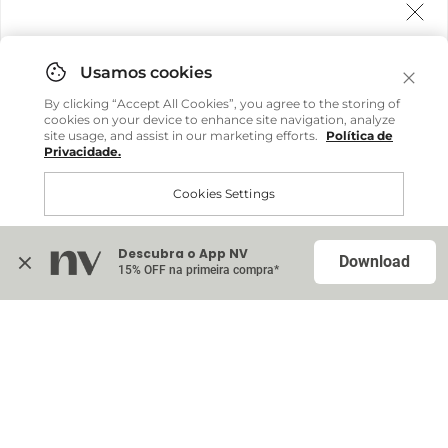
Agora fazemos entrega internacional!
Você pode comprar facilmente e receber diretamente
By clicking “Accept All Cookies”, you agree to the storing of
em sua casa, não importa onde você estiver.
cookies on your device to enhance site navigation, analyze
site usage, and assist in our marketing efforts.
Política de
Privacidade.
Comprar no site internacional
Cookies Settings
Continuar no Brasil
Descubra o App NV
Accept All Cookies
Download
15% OFF na primeira compra*
Na sacola (
0
)