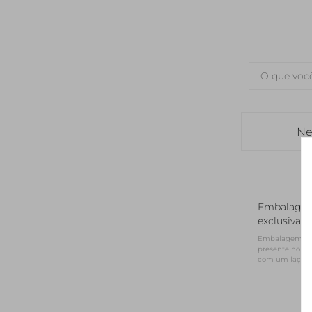
Ne
Embalage
exclusiva
Embalagem NV 
presente no for
com um laço d