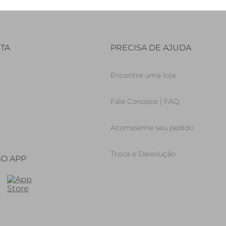
TA
PRECISA DE AJUDA
Encontre uma loja
Fale Conosco | FAQ
Acompanhe seu pedido
Troca e Devolução
SO APP