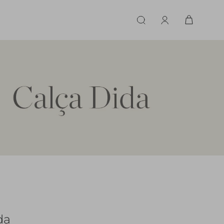
ERIE
LINGERIE
ACESSÓRIOS
ACESSÓRIOS
LINHAS |
LINHA |
TECIDO
TECIDO
TOPS
CASA
CINTOS
ALFAIATARIA
ALFAIATARIA
INHAS
CALCINHA
CINTOS
LENÇOS
CASHMERE
CASHMERE
LENÇOS
SAPATOS
COURO
COURO
SAPATOS
FLUIDO
FLUIDO
JEANS
JEANS
da
MALHA
MALHA