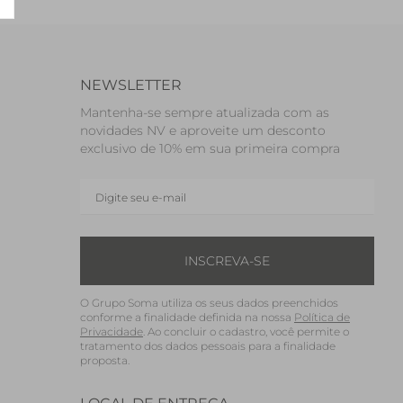
NEWSLETTER
Mantenha-se sempre atualizada com as
novidades NV e aproveite um desconto
exclusivo de 10% em sua primeira compra
INSCREVA-SE
O Grupo Soma utiliza os seus dados preenchidos
conforme a finalidade definida na nossa
Política de
Privacidade
. Ao concluir o cadastro, você permite o
tratamento dos dados pessoais para a finalidade
proposta.