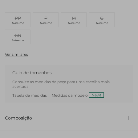
PP
P
M
G
Avise-me
Avise-me
Avise-me
Avise-me
GG
Avise-me
Ver similares
Guia de tamanhos
Consulte as medidas da peça para uma escolha mais
acertada
New!
Tabela de medidas
Medidas da modelo
Composição
75% Acetato 25% Viscose