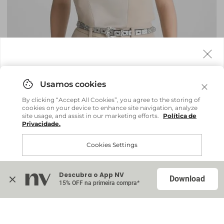
Agora fazemos entrega internacional!
Você pode comprar facilmente e receber diretamente
By clicking “Accept All Cookies”, you agree to the storing of
em sua casa, não importa onde você estiver.
cookies on your device to enhance site navigation, analyze
site usage, and assist in our marketing efforts.
Política de
Privacidade.
Comprar no site internacional
Brasil
Cookies Settings
Blusa Adriana - Bege Field
R$ 359,20
R$ 898,00
Continuar no Brasil
Internacional
ou até
6
x
R$ 59,86
sem juros
Descubra o App NV
Accept All Cookies
Download
15% OFF na primeira compra*
Na sacola (
0
)
Colete Mariana - Bege Field
Indisponível