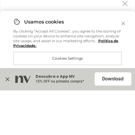
Agora fazemos entrega internacional!
Você pode comprar facilmente e receber diretamente
By clicking “Accept All Cookies”, you agree to the storing of
em sua casa, não importa onde você estiver.
cookies on your device to enhance site navigation, analyze
site usage, and assist in our marketing efforts.
Política de
Privacidade.
Comprar no site internacional
Cookies Settings
Continuar no Brasil
Descubra o App NV
Accept All Cookies
Download
15% OFF na primeira compra*
Na sacola (
0
)