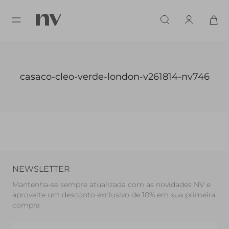
casaco-cleo-verde-london-v261814-nv746
NEWSLETTER
Mantenha-se sempre atualizada com as novidades NV e
aproveite um desconto exclusivo de 10% em sua primeira
compra